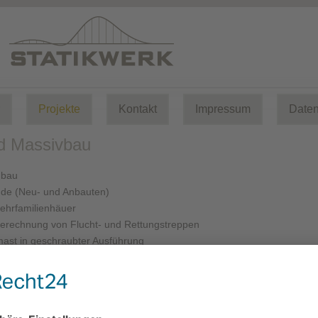
Projekte
Kontakt
Impressum
Daten
d Massivbau
nbau
de (Neu- und Anbauten)
ehrfamilienhäuer
Berechnung von Flucht- und Rettungstreppen
ast in geschraubter Ausführung