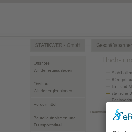
STATIKWERK GmbH
Geschäftspartner
Hoch- un
Offshore
Windenergieanlagen
Stahlhalle
Bürogebäu
Onshore
Ein- und M
Windenergieanlagen
statische 
Fachwerkm
Fördermittel
FaLang translation system by Faboba
Bauteilaufnahmen und
Transportmittel