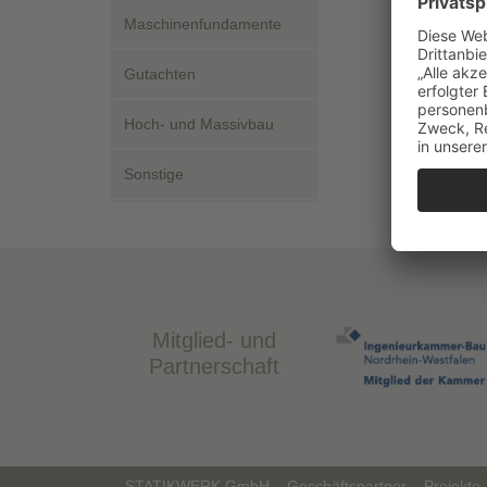
Maschinenfundamente
Gutachten
Hoch- und Massivbau
Sonstige
Mitglied- und
Partnerschaft
STATIKWERK GmbH
Geschäftspartner
Projekte